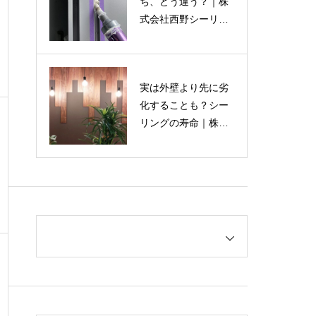
ち、どう違う？｜株
式会社西野シーリン
グ
実は外壁より先に劣
化することも？シー
リングの寿命｜株式
会社西野シーリング