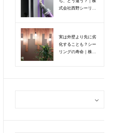
ち、どう違う？｜株
式会社西野シーリン
グ
実は外壁より先に劣
化することも？シー
リングの寿命｜株式
会社西野シーリング